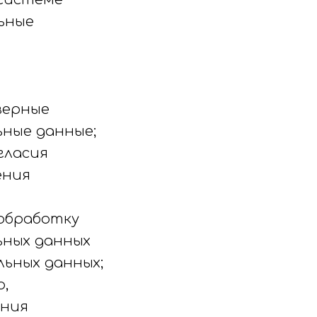
ьные
верные
ные данные;
гласия
ения
обработку
ьных данных
льных данных;
,
ения