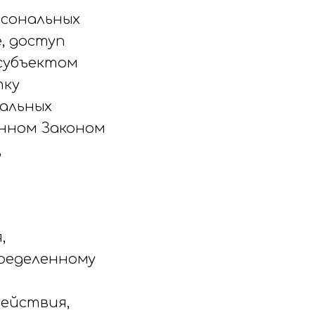
рсональных
, доступ
 субъектом
тку
нальных
енном Законом
,
,
ределенному
действия,