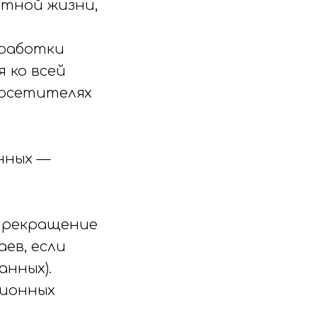
стной жизни,
бработки
 ко всей
посетителях
нных —
 прекращение
ев, если
анных).
ционных