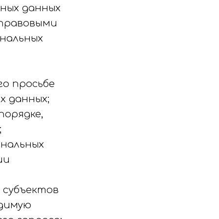
ьных данных
правовыми
ональных
го просьбе
х данных;
порядке,
;
ональных
ии
 субъектов
одимую