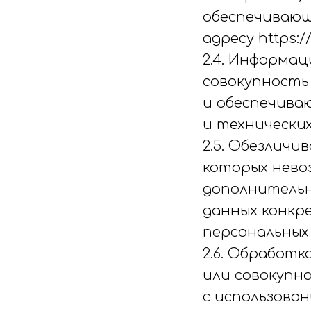
обеспечивающ
адресу https:/
2.4. Информа
совокупность
и обеспечива
и технических
2.5. Обезличи
которых нево
дополнительн
данных конкр
персональных
2.6. Обработк
или совокупн
с использова