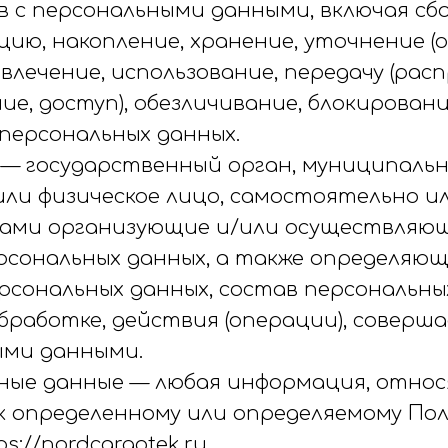
 с персональными данными, включая сбор
ию, накопление, хранение, уточнение (о
звлечение, использование, передачу (ра
е, доступ), обезличивание, блокировани
персональных данных.
 — государственный орган, муниципальн
или физическое лицо, самостоятельно и
цами организующие и/или осуществляю
рсональных данных, а также определяющ
рсональных данных, состав персональны
бработке, действия (операции), соверш
ыми данными.
льные данные — любая информация, отно
 к определенному или определяемому По
s://nordcargotek.ru.