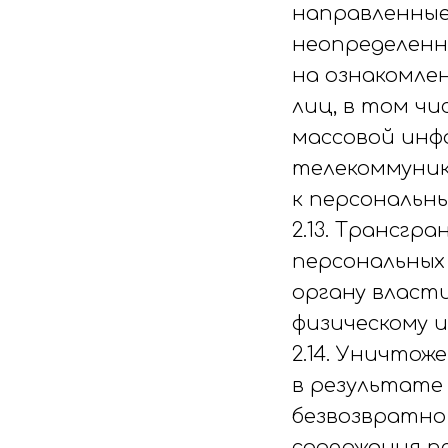
направленные
неопределенно
на ознакомле
лиц, в том чи
массовой инф
телекоммуник
к персональн
2.13. Трансгр
персональных
органу власт
физическому 
2.14. Уничтож
в результате
безвозвратно
содержания п