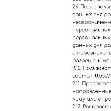
2.9. Персонал
данных для р
неограниченн
персональных
персональных
данных для р
о персональны
разрешенные 
2.10. Пользов
сайта https://
2.11. Предост
направленные
лицу или опре
2.12. Распрос