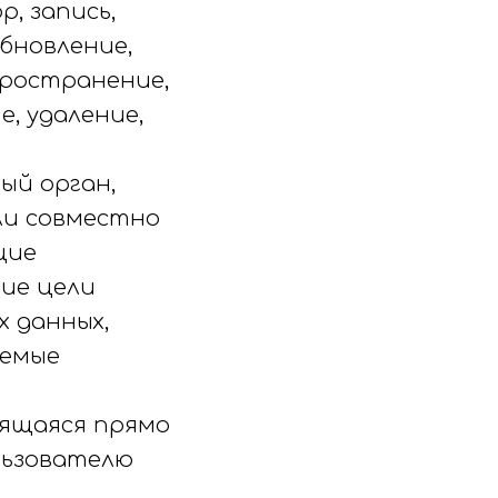
, запись,
бновление,
спространение,
е, удаление,
ый орган,
ли совместно
щие
ие цели
х данных,
аемые
сящаяся прямо
льзователю