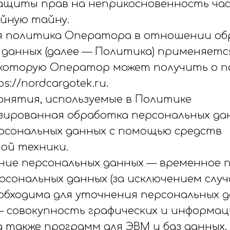
защиты прав на неприкосновенность ча
ейную тайну.
ая политика Оператора в отношении о
 данных (далее — Политика) применяется
которую Оператор может получить о 
s://nordcargotek.ru.
понятия, используемые в Политике
изированная обработка персональных да
рсональных данных с помощью средств
ой техники.
вание персональных данных — временное
сональных данных (за исключением случа
обходима для уточнения персональных д
 — совокупность графических и информа
 также программ для ЭВМ и баз данных,