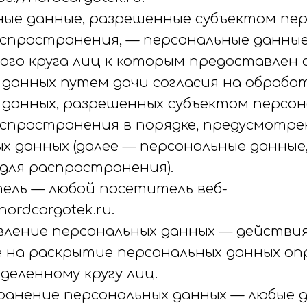
ьные данные, разрешенные субъектом пе
аспространения, — персональные данные
ого круга лиц к которым предоставлен
 данных путем дачи согласия на обрабо
 данных, разрешенных субъектом персо
аспространения в порядке, предусмотр
х данных (далее — персональные данные
для распространения).
атель — любой посетитель веб-
nordcargotek.ru.
авление персональных данных — действия
 на раскрытие персональных данных оп
деленному кругу лиц.
транение персональных данных — любые 