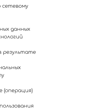
о сетевому
ьных данных
хнологий
 в результате
нальных
ту
е (операция)
спользования