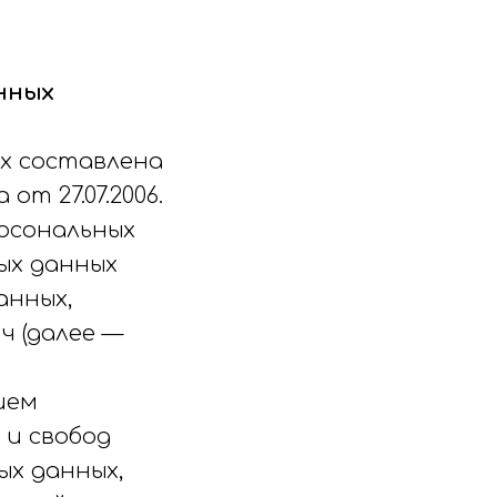
нных
х составлена
т 27.07.2006.
ерсональных
ых данных
анных,
 (далее —
ием
 и свобод
ых данных,