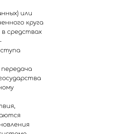
анных) или
енного круга
 в средствах
-
оступа
— передача
государства
ному
твия,
жаются
новления
 системе