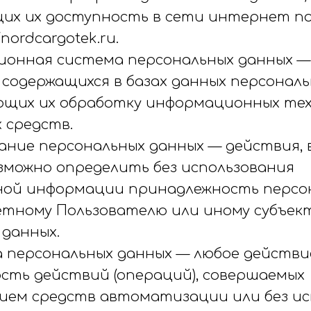
их их доступность в сети интернет п
/nordcargotek.ru.
ционная система персональных данных —
 содержащихся в базах данных персонал
ющих их обработку информационных те
 средств.
вание персональных данных — действия,
зможно определить без использования
ой информации принадлежность персо
етному Пользователю или иному субъек
 данных.
а персональных данных — любое действи
ость действий (операций), совершаемых
нием средств автоматизации или без и