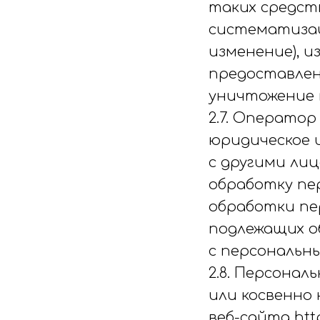
таких средств
систематизац
изменение), и
предоставлени
уничтожение 
2.7. Оператор
юридическое 
с другими ли
обработку пе
обработки пе
подлежащих о
с персональн
2.8. Персона
или косвенно
веб-сайта http