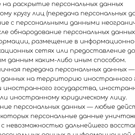
 на раскрытие персональных данных
му кругу лиц (передача персональных д
ние с персональными данными неогранич
сле обнародование персональных данных
ормации, размещение в информационно
ационных сетях или предоставление д
ым данным каким-либо иным способом.
аничная передача персональных данных 
 данных на территорию иностранного 
и иностранного государства, иностран
или иностранному юридическому лицу.
ение персональных данных — любые дейс
 которых персональные данные уничто
 с невозможностью дальнейшего восста
ерсональных данных в информационной