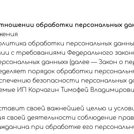
отношении обработки персональных да
жения
литика обработки персональных данны
и с требованиями Федерального закона о
ерсональных данных» (далее — Закон о п
ределяет порядок обработки персональн
еспечению безопасности персональных д
мые ИП Корчагин Тимофей Владимирович
р ставит своей важнейшей целью и услов
я своей деятельности соблюдение прав
ажданина при обработке его персональн