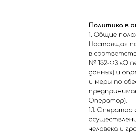
Политика в 
1. Общие поло
Настоящая по
в соответстви
№ 152-ФЗ «О п
данных) и оп
и меры по об
предпринимае
Оператор).
1.1. Операто
осуществлени
человека и гр